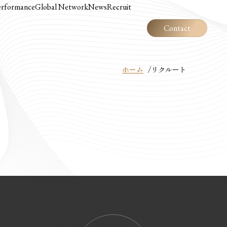
erformance
erformance
Global Network
Global Network
News
News
Recruit
Recruit
Contact
ホーム
リクルート