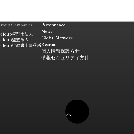
roup Companies
Performance
News
oleup
税理士法人
Global Network
oleup
監査法人
Recruit
oleup
行政書士事務所
個人情報保護方針
情報セキュリティ方針
ペ
ー
ジ