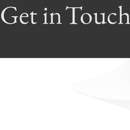
Get in
Touc